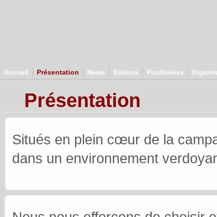
Aller au contenu principal
Accueil
Présentation
News
Etalons
Poulinières
Espoir
Présentation
Situés en plein cœur de la cam
dans un environnement verdoyant
Nous nous efforçons de choisir e