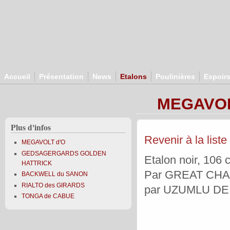
Aller au contenu principal
Accueil
Présentation
News
Etalons
Poulinières
Espoir
MEGAVOL
Plus d'infos
Revenir à la liste
MEGAVOLT d'O
GEDSAGERGARDS GOLDEN
Etalon noir, 106
HATTRICK
Par GREAT CHA
BACKWELL du SANON
RIALTO des GIRARDS
par
UZUMLU DE
TONGA de CABUE