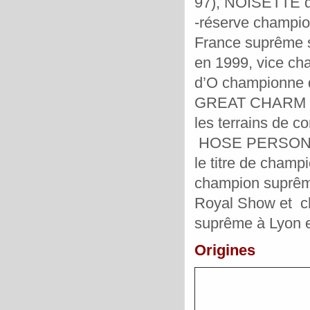
97), NOISETTE 
-réserve champio
France suprême s
en 1999, vice c
d’O championne d
GREAT CHARM
les terrains de c
HOSE PERSONALITY
le titre de cham
champion suprêm
Royal Show et ch
suprême à Lyon 
Origines