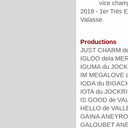
vice champion
2019 -
1er
Très E
Valasse.
Productions
JUST CHARM des 
IGLOO dela MERL
IGUMA du JOCKRI
IM MEGALOVE de
IODA du BIGACHO
IOTA du JOCKRIS
IS GOOD de VALL
HELLO de VALLER
GAINA ANEYROL, 
GALOUBET ANEYR