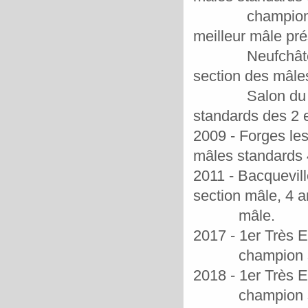
champion seni
meilleur mâle pré
Neufchâtel en B
section des mâles
Salon du Cheva
standards des 2 e
2009
- Forges les
mâles standards 4
2011
- Bacquevill
section mâle, 4 a
mâle.
2017 -
1er Très E
champion sén
2018 - 1er Très E
champion sén