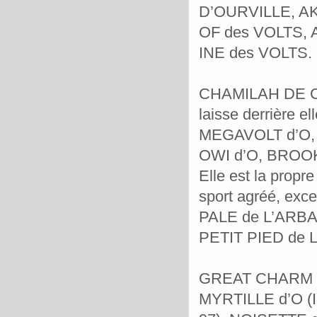
D’OURVILLE, A
OF des VOLTS, 
INE des VOLTS.
CHAMILAH DE COT
laisse derrière e
MEGAVOLT d’O,
OWI d’O, BROOKL
Elle est la pro
sport agréé, exc
PALE de L’ARBA
PETIT PIED de 
GREAT CHARM DE
MYRTILLE d’O (I