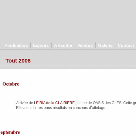
Poulinières
Espoirs
A vendre
Vendus
Galerie
Contact
Tout 2008
Octobre
Arrivée de
LEÏRIA de la CLAIRIERE
, pleine de OASIS des CLES. Cette gra
Elle a eu de très bons résultats en concours d’attelage.
Septembre