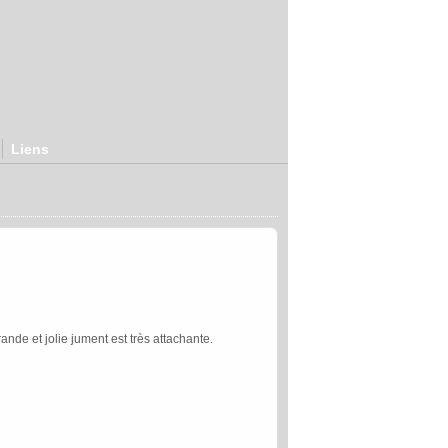
Liens
nde et jolie jument est très attachante.