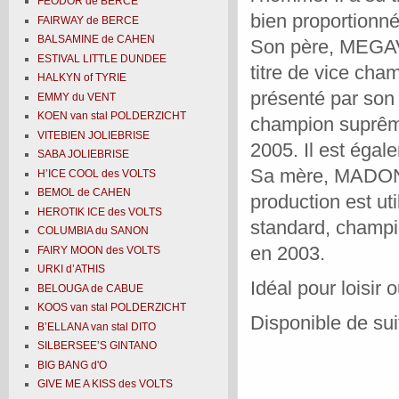
FEODOR de BERCE
bien proportionné,
FAIRWAY de BERCE
BALSAMINE de CAHEN
Son père, MEGAVO
ESTIVAL LITTLE DUNDEE
titre de vice ch
HALKYN of TYRIE
présenté par son
EMMY du VENT
KOEN van stal POLDERZICHT
champion suprême
VITEBIEN JOLIEBRISE
2005. Il est éga
SABA JOLIEBRISE
Sa mère, MADONA
H’ICE COOL des VOLTS
BEMOL de CAHEN
production est ut
HEROTIK ICE des VOLTS
standard, champi
COLUMBIA du SANON
en 2003.
FAIRY MOON des VOLTS
URKI d’ATHIS
Idéal pour loisir 
BELOUGA de CABUE
KOOS van stal POLDERZICHT
Disponible de sui
B’ELLANA van stal DITO
SILBERSEE’S GINTANO
BIG BANG d'O
GIVE ME A KISS des VOLTS