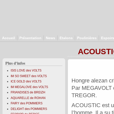
Aller au contenu principal
Accueil
Présentation
News
Etalons
Poulinières
Espoir
ACOUSTI
Plus d'infos
ISIS LOVE des VOLTS
IM SO SWEET des VOLTS
Hongre alezan cr
ICE GOLD des VOLTS
Par MEGAVOLT 
IM MEGALOVE des VOLTS
FRIANDISES de BREIZH
TREGOR.
AQUARELLE de ROHAN
FAIRY des POMMIERS
ACOUSTIC est un j
DELIGHT des POMMIERS
l’homme. Il a su 