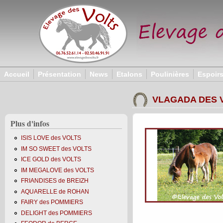
Aller au contenu principal
Accueil
Présentation
News
Etalons
Poulinières
Espoir
VLAGADA DES 
Plus d'infos
ISIS LOVE des VOLTS
IM SO SWEET des VOLTS
ICE GOLD des VOLTS
IM MEGALOVE des VOLTS
FRIANDISES de BREIZH
AQUARELLE de ROHAN
FAIRY des POMMIERS
DELIGHT des POMMIERS