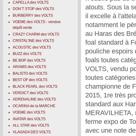
CAPELLA des VOLTS
atouts. Sous la se
DON’T STOP des VOLTS
il excelle à l'att
BURBERRY des VOLTS
VOEME des VOLTS - vendue
notamment le pè
dépôt vente
au Haras des Br
CRAZY CHARM des VOLTS
foal standard à
CRISTAL'INE des VOLTS
ACOUSTIC des VOLTS
pouliche espoirs 
BUZZ des VOLTS
foals toutes ca
BE BOP des VOLTS
ARAMIS des VOLTS
VOLTS, vendu pour
BALISTO des VOLTS
toutes catégori
BEST OF des VOLTS
championne de Fr
BLACK PEARL des VOLTS
VERDICT des VOLTS
2015, 1re très pr
ADRENALINE des VOLTS
standard aux Ha
OCARINA de la MARCHE
MERAVILHETA, mâ
VOEME des VOLTS
AVATAR des VOLTS
ferme expo de To
ALL STAR des VOLTS
avec une note de 
VLAGADA DES VOLTS