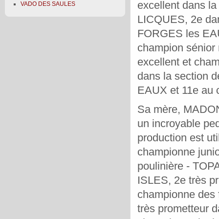
excellent dans la
VADO DES SAULES
LICQUES, 2e dans
FORGES les EAU
champion sénior
excellent et cha
dans la section 
EAUX et 11e au 
Sa mère, MADONA
un incroyable ped
production est
ut
championne junio
poulinière - TO
ISLES, 2e très p
championne des f
très prometteur d