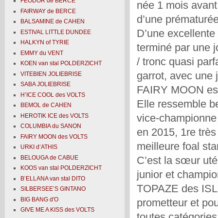
FEODOR de BERCE
née 1 mois avant
FAIRWAY de BERCE
d’une
prématurée 
BALSAMINE de CAHEN
D’une excellente 
ESTIVAL LITTLE DUNDEE
HALKYN of TYRIE
terminé par une j
EMMY du VENT
/ tronc quasi parf
KOEN van stal POLDERZICHT
garrot, avec une j
VITEBIEN JOLIEBRISE
SABA JOLIEBRISE
FAIRY MOON est un
H’ICE COOL des VOLTS
Elle ressemble 
BEMOL de CAHEN
vice-championne 
HEROTIK ICE des VOLTS
COLUMBIA du SANON
en 2015, 1re
trè
FAIRY MOON des VOLTS
meilleure foal 
URKI d’ATHIS
BELOUGA de CABUE
C’est la sœur ut
KOOS van stal POLDERZICHT
junior et champio
B’ELLANA van stal DITO
TOPAZE des
ISL
SILBERSEE’S GINTANO
BIG BANG d'O
prometteur et po
GIVE ME A KISS des VOLTS
toutes catégorie