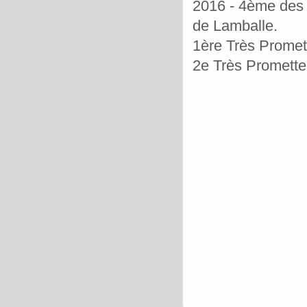
2016 - 4ème des 
de Lamballe.
1ère Très Promett
2e T
rès Promette