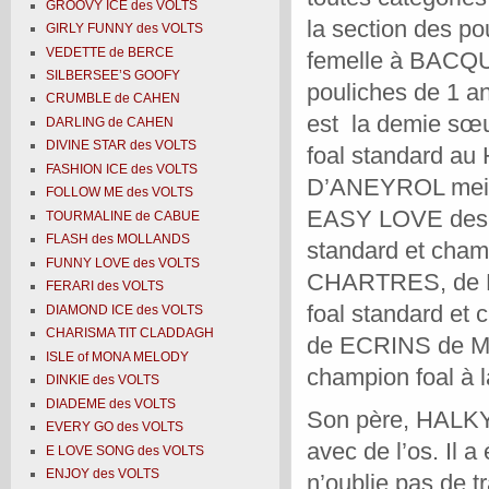
GROOVY ICE des VOLTS
la section des po
GIRLY FUNNY des VOLTS
VEDETTE de BERCE
femelle à BAC
SILBERSEE’S GOOFY
pouliches de 1 
CRUMBLE de CAHEN
est
la demie sœu
DARLING de CAHEN
DIVINE STAR des VOLTS
foal standard a
FASHION ICE des VOLTS
D’ANEYROL meill
FOLLOW ME des VOLTS
EASY LOVE des VO
TOURMALINE de CABUE
FLASH des MOLLANDS
standard et cham
FUNNY LOVE des VOLTS
CHARTRES, de EV
FERARI des VOLTS
foal standard et
DIAMOND ICE des VOLTS
CHARISMA TIT CLADDAGH
de ECRINS de ME
ISLE of MONA MELODY
champion foal à 
DINKIE des VOLTS
DIADEME des VOLTS
Son père, HALKYN
EVERY GO des VOLTS
avec de l’os. Il 
E LOVE SONG des VOLTS
ENJOY des VOLTS
n’oublie pas de tr