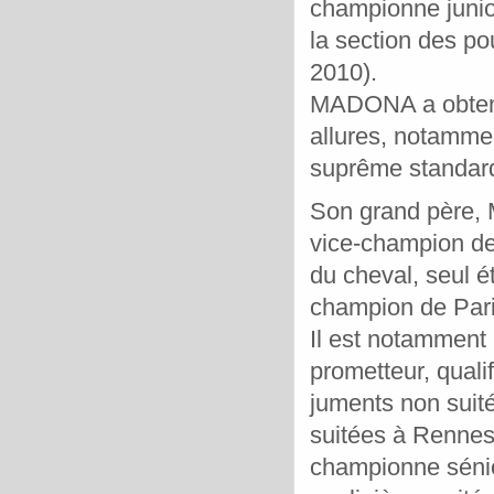
championne junio
la section des po
2010).
MADONA a obtenu
allures, notamme
suprême standar
Son grand père,
vice-champion de
du cheval,
seul é
champion de Pari
Il est notamment 
prometteur, quali
juments non
suit
suitées à Rennes
championne séni