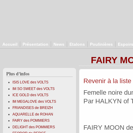
Aller au contenu principal
Accueil
Présentation
News
Etalons
Poulinières
Espoir
FAIRY M
Plus d'infos
Revenir à la liste
ISIS LOVE des VOLTS
IM SO SWEET des VOLTS
Femelle noire dun
ICE GOLD des VOLTS
Par HALKYN of
IM MEGALOVE des VOLTS
FRIANDISES de BREIZH
AQUARELLE de ROHAN
FAIRY des POMMIERS
FAIRY MOON des VO
DELIGHT des POMMIERS