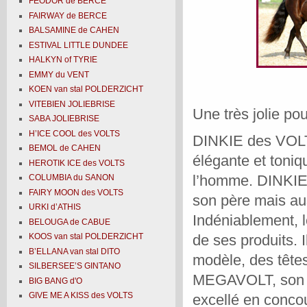
FEODOR de BERCE
FAIRWAY de BERCE
BALSAMINE de CAHEN
ESTIVAL LITTLE DUNDEE
HALKYN of TYRIE
EMMY du VENT
KOEN van stal POLDERZICHT
VITEBIEN JOLIEBRISE
Une très jolie pou
SABA JOLIEBRISE
H’ICE COOL des VOLTS
DINKIE des VOLTS 
BEMOL de CAHEN
élégante et toni
HEROTIK ICE des VOLTS
l’homme. DINKIE 
COLUMBIA du SANON
FAIRY MOON des VOLTS
son père mais au
URKI d’ATHIS
Indéniablement, 
BELOUGA de CABUE
de ses produits. I
KOOS van stal POLDERZICHT
B’ELLANA van stal DITO
modèle, des têtes
SILBERSEE’S GINTANO
MEGAVOLT, son pèr
BIG BANG d'O
GIVE ME A KISS des VOLTS
excellé en concou