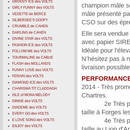
GROOVY ICE des VOLTS
champion mâle sé
GIRLY FUNNY des VOLTS
mâle présenté par
VEDETTE de BERCE
SILBERSEE’S GOOFY
CSO sur des épr
CRUMBLE de CAHEN
Elle sera vendue
DARLING de CAHEN
DIVINE STAR des VOLTS
avec papier SIRE 
FASHION ICE des VOLTS
Idéale pour l'élev
FOLLOW ME des VOLTS
N’hésitez pas à 
TOURMALINE de CABUE
FLASH des MOLLANDS
livraison possible
FUNNY LOVE des VOLTS
FERARI des VOLTS
PERFORMANC
DIAMOND ICE des VOLTS
2014 - Très prome
CHARISMA TIT CLADDAGH
Chartres.
ISLE of MONA MELODY
DINKIE des VOLTS
2e Très promett
DIADEME des VOLTS
taille à Forges l
EVERY GO des VOLTS
4e Très promet
E LOVE SONG des VOLTS
ENJOY des VOLTS
taille au Lion d'A