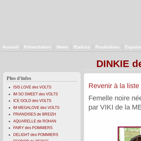
Aller au contenu principal
Accueil
Présentation
News
Etalons
Poulinières
Espoir
DINKIE d
Plus d'infos
Revenir à la liste
ISIS LOVE des VOLTS
IM SO SWEET des VOLTS
Femelle noire né
ICE GOLD des VOLTS
par VIKI de la
IM MEGALOVE des VOLTS
FRIANDISES de BREIZH
AQUARELLE de ROHAN
FAIRY des POMMIERS
DELIGHT des POMMIERS